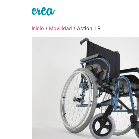
Ir
al
contenido
Inicio
/
Movilidad
/ Action 1 R