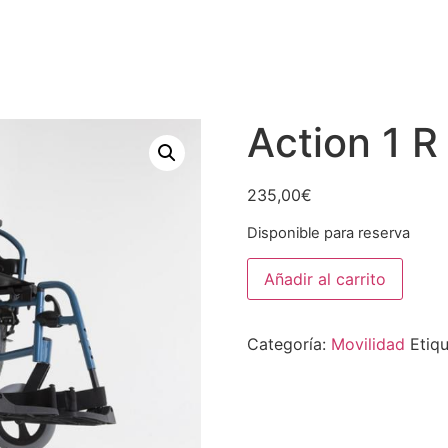
Action 1 R
235,00
€
Disponible para reserva
Action
Añadir al carrito
1
R
cantidad
Categoría:
Movilidad
Etiq