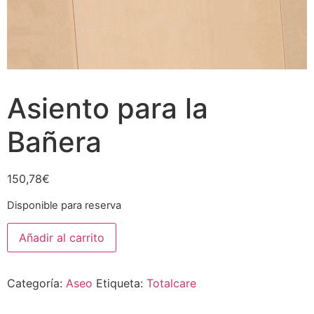
Asiento para la
Bañera
150,78
€
Disponible para reserva
Asiento
Añadir al carrito
para
la
Bañera
cantidad
Categoría:
Aseo
Etiqueta:
Totalcare