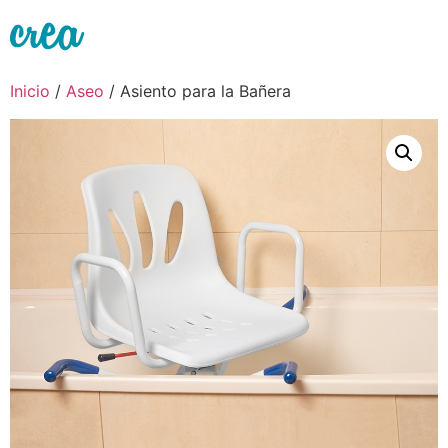
Ir
al
contenido
Inicio
/
Aseo
/ Asiento para la Bañera