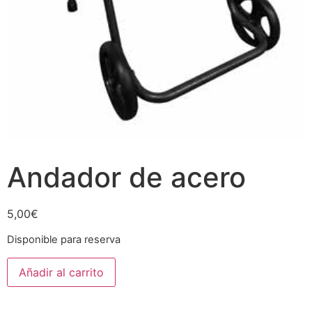
Andador de acero
5,00
€
Disponible para reserva
Andador
Añadir al carrito
de
acero
cantidad